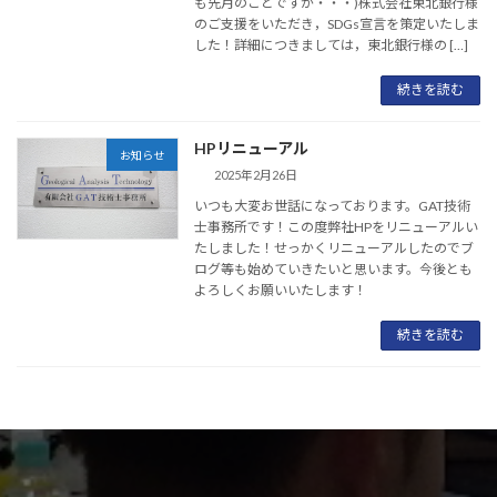
も先月のことですが・・・)株式会社東北銀行様
のご支援をいただき，SDGs宣言を策定いたしま
した！詳細につきましては，東北銀行様の […]
続きを読む
HPリニューアル
お知らせ
2025年2月26日
いつも大変お世話になっております。GAT技術
士事務所です！この度弊社HPをリニューアルい
たしました！せっかくリニューアルしたのでブ
ログ等も始めていきたいと思います。今後とも
よろしくお願いいたします！
続きを読む