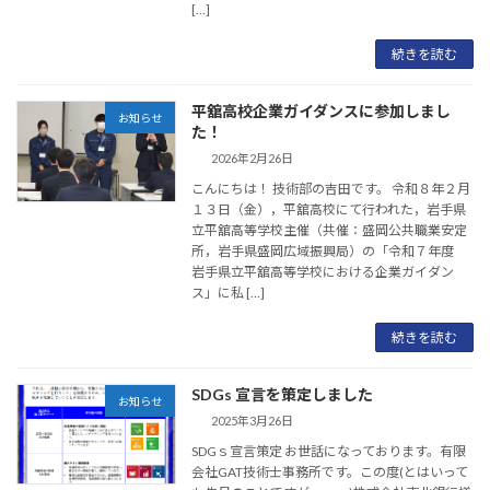
[…]
続きを読む
平舘高校企業ガイダンスに参加しまし
お知らせ
た！
2026年2月26日
こんにちは！ 技術部の吉田です。 令和８年２月
１３日（金），平舘高校にて行われた，岩手県
立平舘高等学校主催（共催：盛岡公共職業安定
所，岩手県盛岡広域振興局）の「令和７年度
岩手県立平舘高等学校における企業ガイダン
ス」に私 […]
続きを読む
SDGs 宣言を策定しました
お知らせ
2025年3月26日
SDGｓ宣言策定 お世話になっております。有限
会社GAT技術士事務所です。この度(とはいって