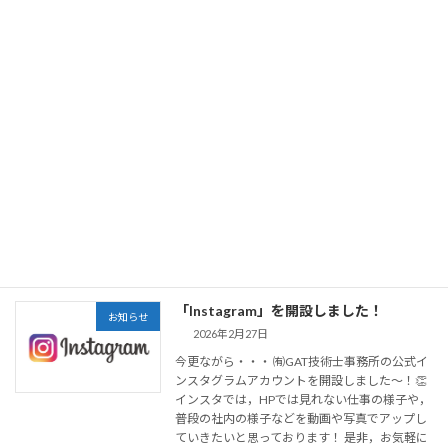
【VITAS野球教室 IN宮城】へ協賛しまし
お知らせ
た！
2026年3月3日
なんとこのたび！ 「VITAS」を運営するサプリ
メントメーカー，株式会社スリーピース様から
お声がけいただき，宮城県女川町の町制１００
周年を記念する「野球教室」にイベントスポン
サーとして協賛させていただきました✨ 野球教
室 […]
続きを読む
「Instagram」を開設しました！
お知らせ
2026年2月27日
今更ながら・・・ ㈲GAT技術士事務所の公式イ
ンスタグラムアカウントを開設しました～！👏
インスタでは，HPでは見れない仕事の様子や，
普段の社内の様子などを動画や写真でアップし
ていきたいと思っております！ 是非，お気軽に